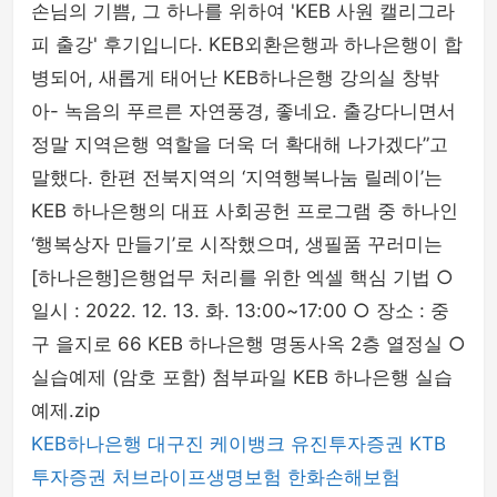
손님의 기쁨, 그 하나를 위하여 'KEB 사원 캘리그라
피 출강' 후기입니다. KEB외환은행과 하나은행이 합
병되어, 새롭게 태어난 KEB하나은행 강의실 창밖
아- 녹음의 푸르른 자연풍경, 좋네요. 출강다니면서
정말 지역은행 역할을 더욱 더 확대해 나가겠다”고
말했다. 한편 전북지역의 ‘지역행복나눔 릴레이’는
KEB 하나은행의 대표 사회공헌 프로그램 중 하나인
‘행복상자 만들기’로 시작했으며, 생필품 꾸러미는
[하나은행]은행업무 처리를 위한 엑셀 핵심 기법 ○
일시 : 2022. 12. 13. 화. 13:00~17:00 ○ 장소 : 중
구 을지로 66 KEB 하나은행 명동사옥 2층 열정실 ○
실습예제 (암호 포함) 첨부파일 KEB 하나은행 실습
예제.zip
KEB하나은행
대구진
케이뱅크
유진투자증권
KTB
투자증권
처브라이프생명보험
한화손해보험