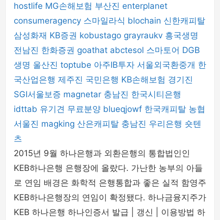
hostlife
MG손해보험
부산진
enterplanet
consumeragency
스마일라식
blochain
신한캐피탈
삼성화재
KB증권
kobustago
grayraukv
흥국생명
전남진
한화증권
goathat
abctesol
스마토어
DGB
생명
울산진
toptube
아주IB투자
서울외국환중개
한
국산업은행
제주진
국민은행
KB손해보험
경기진
SGI서울보증
magnetar
충남진
한국시티은행
idttab
유기견 무료분양
blueqjowf
한국캐피탈
농협
서울진
magking
산은캐피탈
충남진
우리은행
숏텐
츠
2015년 9월 하나은행과 외환은행의 통합법인인
KEB하나은행 은행장에 올랐다. 가난한 농부의 아들
로 연임 배경은 화학적 은행통합과 좋은 실적 함영주
KEB하나은행장의 연임이 확정됐다. 하나금융지주가
KEB 하나은행 하나인증서 발급 | 갱신 | 이용방법 하