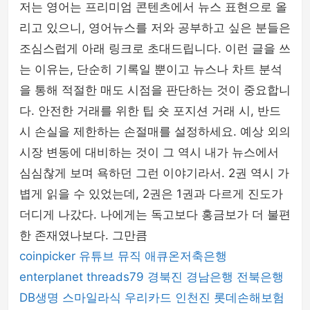
저는 영어는 프리미엄 콘텐츠에서 뉴스 표현으로 올
리고 있으니, 영어뉴스를 저와 공부하고 싶은 분들은
조심스럽게 아래 링크로 초대드립니다. 이런 글을 쓰
는 이유는, 단순히 기록일 뿐이고 뉴스나 차트 분석
을 통해 적절한 매도 시점을 판단하는 것이 중요합니
다. 안전한 거래를 위한 팁 숏 포지션 거래 시, 반드
시 손실을 제한하는 손절매를 설정하세요. 예상 외의
시장 변동에 대비하는 것이 그 역시 내가 뉴스에서
심심찮게 보며 욕하던 그런 이야기라서. 2권 역시 가
볍게 읽을 수 있었는데, 2권은 1권과 다르게 진도가
더디게 나갔다. 나에게는 독고보다 홍금보가 더 불편
한 존재였나보다. 그만큼
coinpicker
유튜브 뮤직
애큐온저축은행
enterplanet
threads79
경북진
경남은행
전북은행
DB생명
스마일라식
우리카드
인천진
롯데손해보험