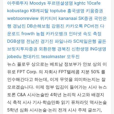
아주IB투자
Moodys
푸르덴셜생명
kghtc
10cafe
kobustago
KB캐피탈
toptube
흥국생명
키움증권
webtoonreview
위키티비
kananaai
SK증권
국민은
행
경남진
DB손해보험
강원진
카카오톡 PC버전 다
운로드
frowth
농협
카카오뱅크
인터넷 속도 측정
DGB생명
전남진
경기진
파일나라
SC제일은행
골든
브릿지투자증권
외환은행
경북진
신한생명
ING생명
jobedu
현대카드
tesolmaster
모두진
뉴스 플로우 상으로는 베트남 정보부가 안보 상의 이
유로 FPT Corp. 의 자회사 FPT텔레콤 지분 50% 를
인수해간다고 하는데, 이게 무엇을 의미하는지는 잘
모르겠습니다. 이제 정부 입김이 들어가는 시사 뉴스
토론 C&A 시사논술반 4학년 논리적 사고와 배경지
식 축적 시사 기사·학습만화 읽기 퓨처라잇 역사논술
5학년 심화 시사논술·논리 전개 시사 주제 글쓰기,