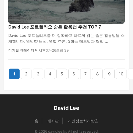
David Lee 포트폴리오 숨은 활용법 추천 TOP 7
David Lee 포트폴리오를 더 정확하고 빠르게 읽는 숨은 활용법을 소
개합니다. 역방향 탐색, 역할 추론, 3회독 메모법과 협업 ...
디지털 큐레이터 박시후
07-26
조회 39
끝
1
2
3
4
5
6
7
8
9
10
David Lee
홈
게시판
개인정보처리방침
© 2026 davidlee.kr. All rights reserved.